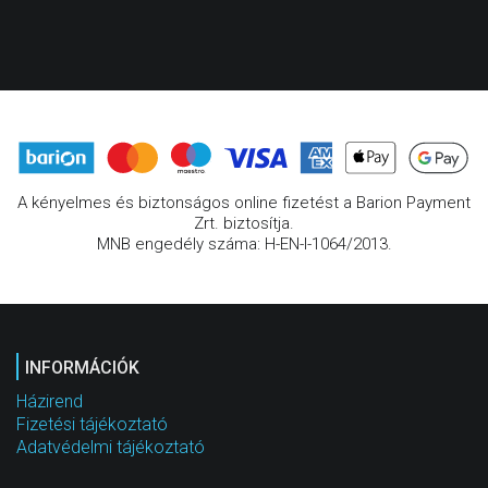
A kényelmes és biztonságos online fizetést a Barion Payment
Zrt. biztosítja.
MNB engedély száma: H-EN-I-1064/2013.
INFORMÁCIÓK
Házirend
Fizetési tájékoztató
Adatvédelmi tájékoztató