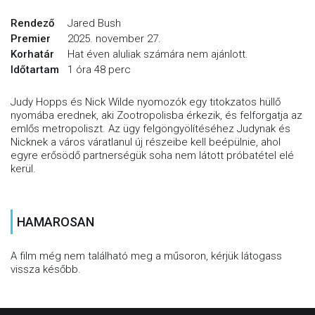
Rendező
Jared Bush
Premier
2025. november 27.
Korhatár
Hat éven aluliak számára nem ajánlott.
Időtartam
1 óra 48 perc
Judy Hopps és Nick Wilde nyomozók egy titokzatos hüllő
nyomába erednek, aki Zootropolisba érkezik, és felforgatja az
emlős metropoliszt. Az ügy felgöngyölítéséhez Judynak és
Nicknek a város váratlanul új részeibe kell beépülnie, ahol
egyre erősödő partnerségük soha nem látott próbatétel elé
kerül.
HAMAROSAN
A film még nem található meg a műsoron, kérjük látogass
vissza később.